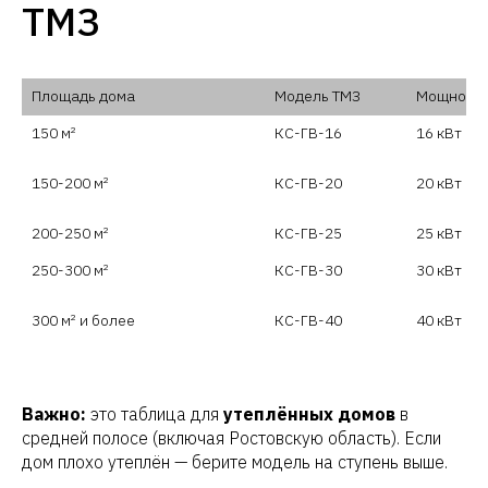
ТМЗ
Площадь дома
Модель ТМЗ
Мощност
150 м²
КС-ГВ-16
16 кВт
150-200 м²
КС-ГВ-20
20 кВт
200-250 м²
КС-ГВ-25
25 кВт
250-300 м²
КС-ГВ-30
30 кВт
300 м² и более
КС-ГВ-40
40 кВт
Важно:
это таблица для
утеплённых домов
в
средней полосе (включая Ростовскую область). Если
дом плохо утеплён — берите модель на ступень выше.