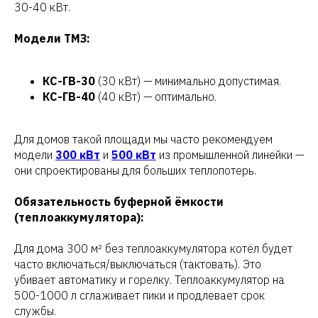
30-40 кВт.
Написать в
мессенджеры
Модели ТМЗ:
Оставьте заявку на расчет
КС-ГВ-30
(30 кВт) — минимально допустимая.
стоимости котельной и разработку
КС-ГВ-40
(40 кВт) — оптимально.
коммерческого предложения
Наши инженеры произведут расчет в
Для домов такой площади мы часто рекомендуем
нескольких ценных вариантах
модели
300 кВт
и
500 кВт
из промышленной линейки —
они спроектированы для больших теплопотерь.
Обязательность буферной ёмкости
(теплоаккумулятора):
+7
Для дома 300 м² без теплоаккумулятора котёл будет
часто включаться/выключаться (тактовать). Это
Согласен с
обработкой персональных
убивает автоматику и горелку. Теплоаккумулятор на
данных
согласно
политике
конфиденциальности
500-1000 л сглаживает пики и продлевает срок
службы.