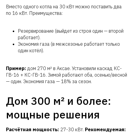
Вместо одного котла на 30 кВт можно поставить два
по 16 кВт. Преимущества:
Резервирование (выйдет из строя один — второй
работает).
Экономия газа (в межсезонье работает только
один котёл).
Пример:
дом 270 м² в Аксае. Установили каскад КС-
ГВ-16 + КС-ГВ-16. Зимой работают оба, осенью/весной
— один. Экономия газа — 18% за сезон.
Узнайте
стоимость
котельной
Дом 300 м² и более:
по вашим параметрам в течение одного
рабочего дня
мощные решения
Позвонить
+7 928 226 73 00
или по
+7 863 279-99-77
Расчётная мощность:
27-30 кВт.
Рекомендуемая: