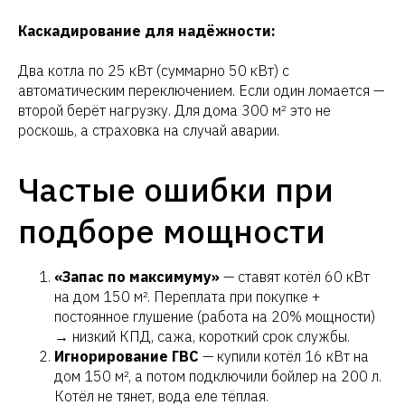
ОТПРАВИТЬ ЗАЯВКУ
Каскадирование для надёжности:
Два котла по 25 кВт (суммарно 50 кВт) с
автоматическим переключением. Если один ломается —
второй берёт нагрузку. Для дома 300 м² это не
роскошь, а страховка на случай аварии.
Что Вы получите бесплатно после
заявки:
Частые ошибки при
Расчет необходимой мощности
котла
подборе мощности
Детальную блок-схему котла
Несколько технических предложений
под разный бюджет
«Запас по максимуму»
— ставят котёл 60 кВт
Оптимальное расположение котла
на дом 150 м². Переплата при покупке +
КНР на вашем объекта
постоянное глушение (работа на 20% мощности)
→ низкий КПД, сажа, короткий срок службы.
Подробную консультацию нашего
Игнорирование ГВС
— купили котёл 16 кВт на
инженера
дом 150 м², а потом подключили бойлер на 200 л.
Котёл не тянет, вода еле тёплая.