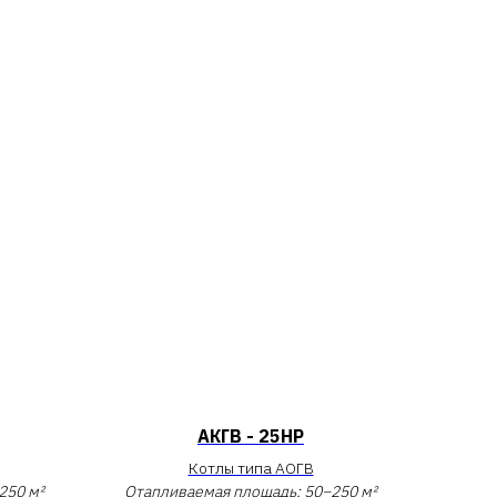
АКГВ - 25НР
Котлы типа АОГВ
250 м²
Отапливаемая площадь: 50−250 м²