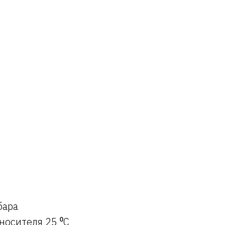
бара
носителя 25 ⁰С