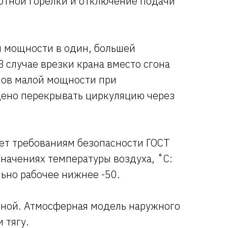
отной горелки и отключение подачи
й мощности в один, большей
В случае врезки крана вместо сгона
лов малой мощности при
щено перекрывать циркуляцию через
ует требованиям безопасности ГОСТ
начениях температуры воздуха, ˚С:
льно рабочее нижнее -50.
ьной. Атмосферная модель наружного
 тягу.