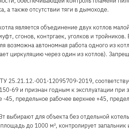
ности, обеспечивающей контроль пламени пил
ка, а также отсутствии тяги в дымоходе.
котла является объединение двух котлов мало
фт, сгонов, контргаек, уголков и тройников. 
ля возможна автономная работа одного из кот
ает циркуляцию через один из котлов). Запре
 ТУ 25.21.12.-001-12095709-2019, соответств
50-69 и признан годным к эксплуатации при з
е -45, предельное рабочее верхнее +45, преде
Вт выбирают для объекта без отдельной котел
площадь до 1000 м², контролирует запальник и