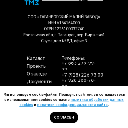
ООО «ТАГАНРОГСКИЙ МАЛЫЙ ЗАВОД»
ИНН 6154164000
ОГРН 1226100032740
Ростовская обл, г. Таганрог, пер. Биржевой
Спуск, дом № 8Д, офис 3
Телефоны:
Каталог
+7 863 279-99-
Проекты
77
О заводе
+7 (928) 226 73 00
+7 928 166-78-
Документы
98
Контакты
Мы используем cookie-файлы. Пользуясь сайтом, вы соглашаетесь
с использованием cookies согласно
политики обработки данных
2026 Все права защищены ООО ТМЗ
cookies
и
политики конфиденциальности сайта
.
Политика конфиденциальности
Согласие на обработку ПД
Политика cookies files
СОГЛАСЕН
Создание сайтов Mapbiz Group